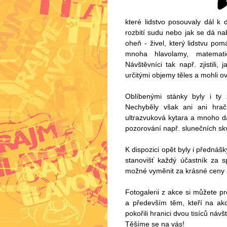
které lidstvo posouvaly dál k 
rozbití sudu nebo jak se dá n
oheň - živel, který lidstvu po
mnoha hlavolamy, matematic
Návštěvníci tak např. zjistili
určitými objemy těles a mohli o
Oblíbenými stánky byly i ty 
Nechyběly však ani ani hrač
ultrazvuková kytara a mnoho d
pozorování např. slunečních sk
K dispozici opět byly i přednášk
stanovišť každý účastník za sp
možné vyměnit za krásné ceny - 
Fotogalerii z akce si můžete p
a především těm, kteří na akc
pokořili hranici dvou tisíců náv
Těšíme se na vás!