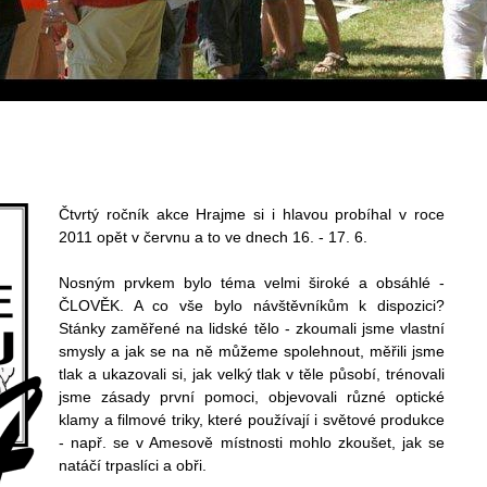
Čtvrtý ročník akce Hrajme si i hlavou probíhal v roce
2011 opět v červnu a to ve dnech 16. - 17. 6.
Nosným prvkem bylo téma velmi široké a obsáhlé -
ČLOVĚK. A co vše bylo návštěvníkům k dispozici?
Stánky zaměřené na lidské tělo - zkoumali jsme vlastní
smysly a jak se na ně můžeme spolehnout, měřili jsme
tlak a ukazovali si, jak velký tlak v těle působí, trénovali
jsme zásady první pomoci, objevovali různé optické
klamy a filmové triky, které používají i světové produkce
- např. se v Amesově místnosti mohlo zkoušet, jak se
natáčí trpaslíci a obři.