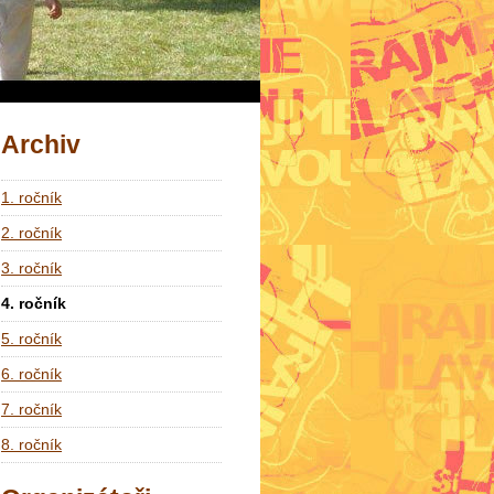
Archiv
1. ročník
2. ročník
3. ročník
4. ročník
5. ročník
6. ročník
7. ročník
8. ročník