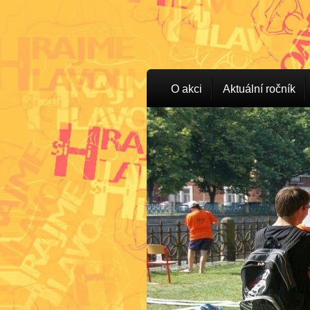
O akci
Aktuální ročník