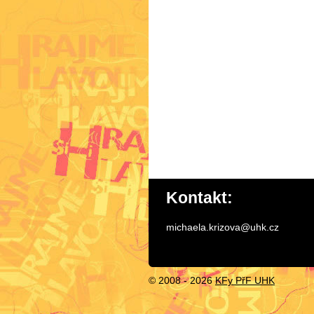
Kontakt:
michaela.krizova@uhk.cz
© 2008 -
2026
KFy PřF UHK