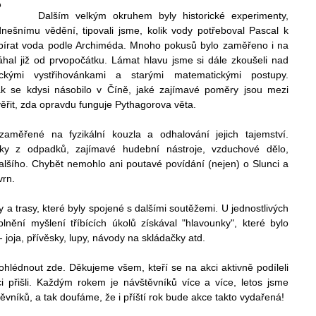
Dalším velkým okruhem byly historické experimenty,
dnešnímu vědění, tipovali jsme, kolik vody potřeboval Pascal k
abírat voda podle Archiméda. Mnoho pokusů bylo zaměřeno i na
máhal již od prvopočátku. Lámat hlavu jsme si dále zkoušeli nad
kými vystřihovánkami a starými matematickými postupy.
, jak se kdysi násobilo v Číně, jaké zajímavé poměry jsou mezi
věřit, zda opravdu funguje Pythagorova věta.
zaměřené na fyzikální kouzla a odhalování jejich tajemství.
ky z odpadků, zajímavé hudební nástroje, vzduchové dělo,
alšího. Chybět nemohlo ani poutavé povídání (nejen) o Slunci a
vrn.
y a trasy, které byly spojené s dalšími soutěžemi. U jednostlivých
lnění myšlení tříbících úkolů získával "hlavounky", které bylo
joja, přívěsky, lupy, návody na skládačky atd.
rohlédnout zde. Děkujeme všem, kteří se na akci aktivně podíleli
i přišli. Každým rokem je návštěvníků více a více, letos jsme
štěvníků, a tak doufáme, že i příští rok bude akce takto vydařená!