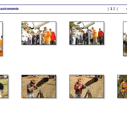
 astronomie
|
1
2
|